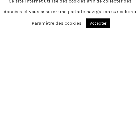
Ce site internet utilise des cookies afin de collecter des
données et vous assurer une parfaite navigation sur celui-ci
Paramètre des cookies
Accepter
AUCHEL
Chère famille, chers amis, C’est avec une
grande tristesse que nous vous
annonçons le décès de René survenu le
mercredi 29 avril 2026
Cet espace privé est destiné à recueillir
vos condoléances ou le souvenir d’un
moment passé.
Merci pour vos pensées.