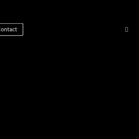
sea
ontact