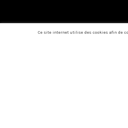
Ce site internet utilise des cookies afin de 
Du fond du cœur, no
présence, vos fleurs
voulu témoigner votr
décès de Monsieur