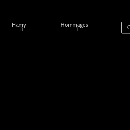
Hamy
Hommages
C
ement, un nom...