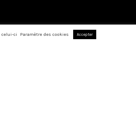
 celui-ci
Paramètre des cookies
Accepter
, par votre
réconfortants avez
affection, lors du