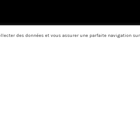
collecter des données et vous assurer une parfaite navigation sur
us vous disons merci. A vous qui
, vos pensées, et par vos écrits 
e soutien, votre amitié ou votre 
 Roger POLLET