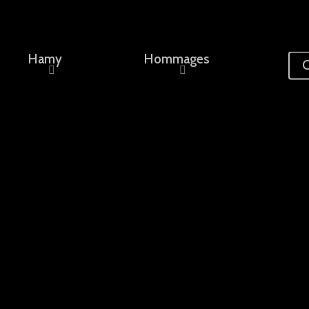
Hamy
Hommages
C
ement, un nom...