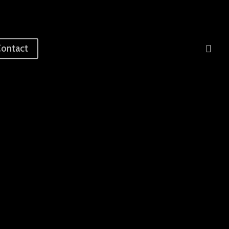
sea
ontact